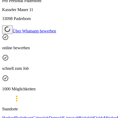
Pro Personal
Paderborn
Kasseler Mauer 11
33098 Paderborn
Über Whatsapp bewerben
online bewerben
schnell zum Job
1000 Möglichkeiten
Standorte
Herford
Paderborn
Gütersloh
Detmold
Lippstadt
Bielefeld
Oelde
Minden