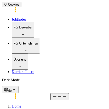
🍪 Cookies
Jobfinder
Für Bewerber
Für Unternehmen
Über uns
Karriere Intern
Dark Mode
de
Home