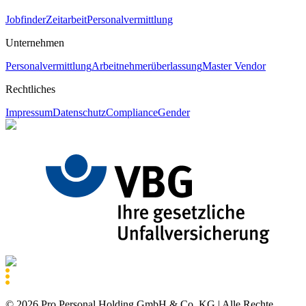
Jobfinder
Zeitarbeit
Personalvermittlung
Unternehmen
Personalvermittlung
Arbeitnehmerüberlassung
Master Vendor
Rechtliches
Impressum
Datenschutz
Compliance
Gender
©
2026
Pro Personal Holding GmbH & Co. KG |
Alle Rechte