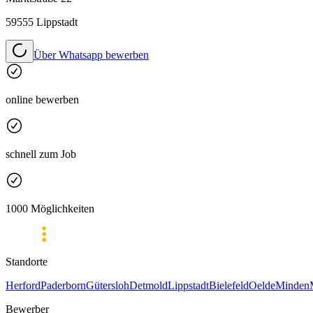
59555 Lippstadt
Über Whatsapp bewerben
online bewerben
schnell zum Job
1000 Möglichkeiten
Standorte
Herford
Paderborn
Gütersloh
Detmold
Lippstadt
Bielefeld
Oelde
Minden
Bewerber