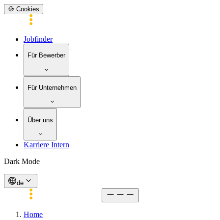
🍪 Cookies
Jobfinder
Für Bewerber
Für Unternehmen
Über uns
Karriere Intern
Dark Mode
de
Home