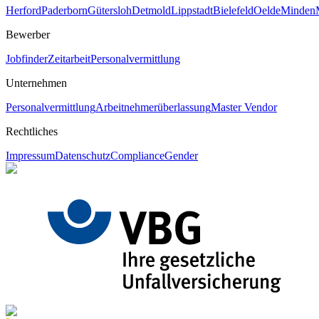
Herford
Paderborn
Gütersloh
Detmold
Lippstadt
Bielefeld
Oelde
Minden
Bewerber
Jobfinder
Zeitarbeit
Personalvermittlung
Unternehmen
Personalvermittlung
Arbeitnehmerüberlassung
Master Vendor
Rechtliches
Impressum
Datenschutz
Compliance
Gender