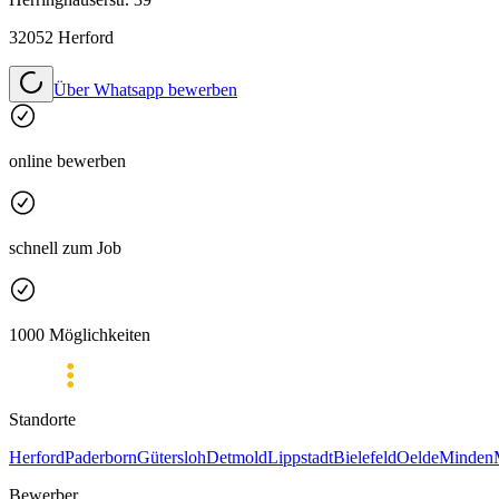
32052 Herford
Über Whatsapp bewerben
online bewerben
schnell zum Job
1000 Möglichkeiten
Standorte
Herford
Paderborn
Gütersloh
Detmold
Lippstadt
Bielefeld
Oelde
Minden
Bewerber