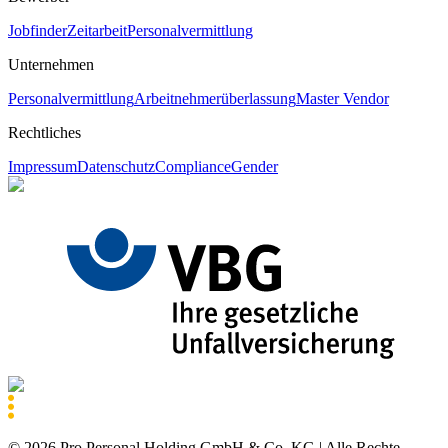
Jobfinder
Zeitarbeit
Personalvermittlung
Unternehmen
Personalvermittlung
Arbeitnehmerüberlassung
Master Vendor
Rechtliches
Impressum
Datenschutz
Compliance
Gender
©
2026
Pro Personal Holding GmbH & Co. KG |
Alle Rechte