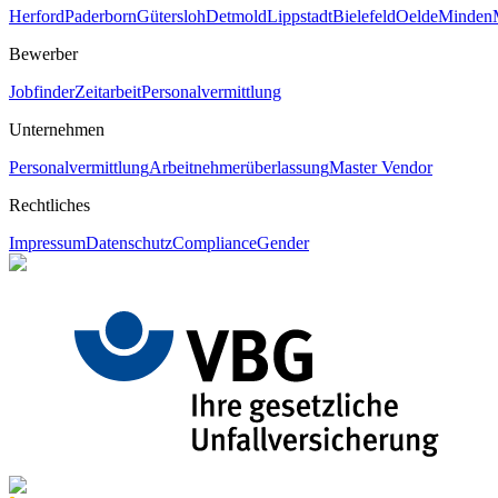
Herford
Paderborn
Gütersloh
Detmold
Lippstadt
Bielefeld
Oelde
Minden
Bewerber
Jobfinder
Zeitarbeit
Personalvermittlung
Unternehmen
Personalvermittlung
Arbeitnehmerüberlassung
Master Vendor
Rechtliches
Impressum
Datenschutz
Compliance
Gender