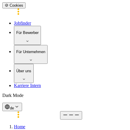
🍪 Cookies
Jobfinder
Für Bewerber
Für Unternehmen
Über uns
Karriere Intern
Dark Mode
de
Home