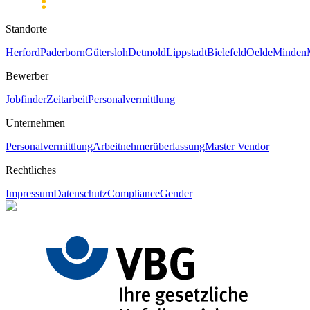
Standorte
Herford
Paderborn
Gütersloh
Detmold
Lippstadt
Bielefeld
Oelde
Minden
Bewerber
Jobfinder
Zeitarbeit
Personalvermittlung
Unternehmen
Personalvermittlung
Arbeitnehmerüberlassung
Master Vendor
Rechtliches
Impressum
Datenschutz
Compliance
Gender