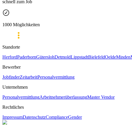
schnell zum Job
1000 Möglichkeiten
Standorte
Herford
Paderborn
Gütersloh
Detmold
Lippstadt
Bielefeld
Oelde
Minden
Bewerber
Jobfinder
Zeitarbeit
Personalvermittlung
Unternehmen
Personalvermittlung
Arbeitnehmerüberlassung
Master Vendor
Rechtliches
Impressum
Datenschutz
Compliance
Gender