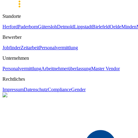
Standorte
Herford
Paderborn
Gütersloh
Detmold
Lippstadt
Bielefeld
Oelde
Minden
Bewerber
Jobfinder
Zeitarbeit
Personalvermittlung
Unternehmen
Personalvermittlung
Arbeitnehmerüberlassung
Master Vendor
Rechtliches
Impressum
Datenschutz
Compliance
Gender