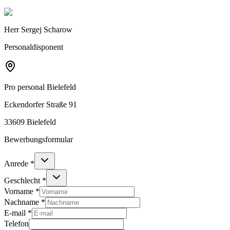
Herr Sergej Scharow
Personaldisponent
Pro personal
Bielefeld
Eckendorfer Straße 91
33609 Bielefeld
Bewerbungsformular
Anrede
*
Geschlecht
*
Vorname
*
Nachname
*
E-mail
*
Telefon