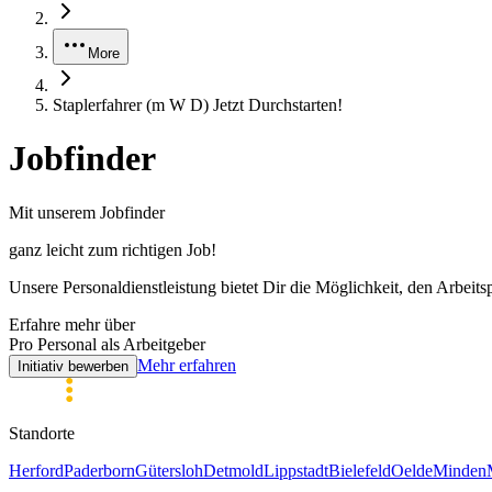
More
Staplerfahrer (m W D) Jetzt Durchstarten!
Jobfinder
Mit unserem Jobfinder
ganz leicht zum
richtigen
Job!
Unsere Personaldienstleistung bietet Dir die Möglichkeit, den Arbeits
Erfahre mehr über
Pro Personal als Arbeitgeber
Mehr erfahren
Initiativ bewerben
Standorte
Herford
Paderborn
Gütersloh
Detmold
Lippstadt
Bielefeld
Oelde
Minden