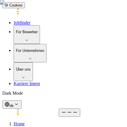
🍪 Cookies
Jobfinder
Für Bewerber
Für Unternehmen
Über uns
Karriere Intern
Dark Mode
de
Home