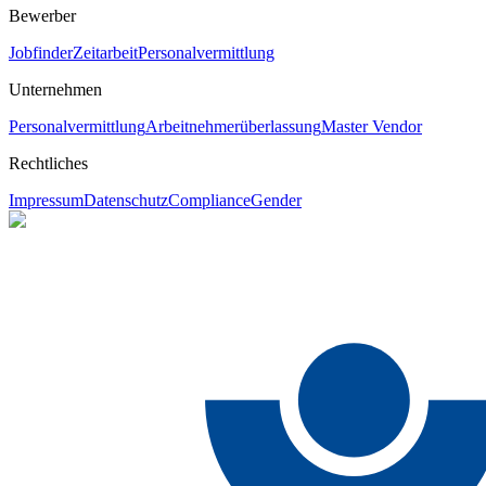
Bewerber
Jobfinder
Zeitarbeit
Personalvermittlung
Unternehmen
Personalvermittlung
Arbeitnehmerüberlassung
Master Vendor
Rechtliches
Impressum
Datenschutz
Compliance
Gender