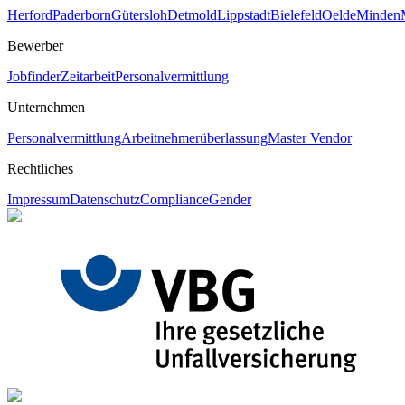
Herford
Paderborn
Gütersloh
Detmold
Lippstadt
Bielefeld
Oelde
Minden
Bewerber
Jobfinder
Zeitarbeit
Personalvermittlung
Unternehmen
Personalvermittlung
Arbeitnehmerüberlassung
Master Vendor
Rechtliches
Impressum
Datenschutz
Compliance
Gender