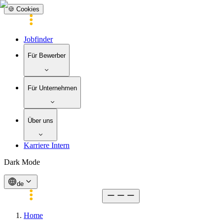
🍪 Cookies
Jobfinder
Für Bewerber
Für Unternehmen
Über uns
Karriere Intern
Dark Mode
de
Home