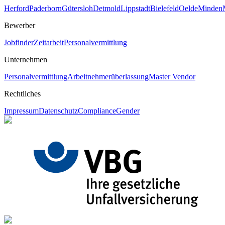
Herford
Paderborn
Gütersloh
Detmold
Lippstadt
Bielefeld
Oelde
Minden
Bewerber
Jobfinder
Zeitarbeit
Personalvermittlung
Unternehmen
Personalvermittlung
Arbeitnehmerüberlassung
Master Vendor
Rechtliches
Impressum
Datenschutz
Compliance
Gender