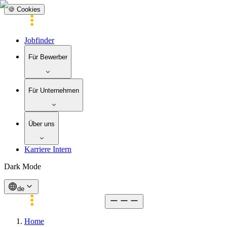
🍪 Cookies
Jobfinder
Für Bewerber
Für Unternehmen
Über uns
Karriere Intern
Dark Mode
de
Home