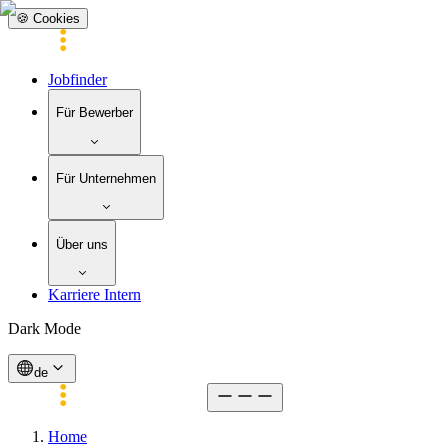
🍪 Cookies
Jobfinder
Für Bewerber
Für Unternehmen
Über uns
Karriere Intern
Dark Mode
de
Home