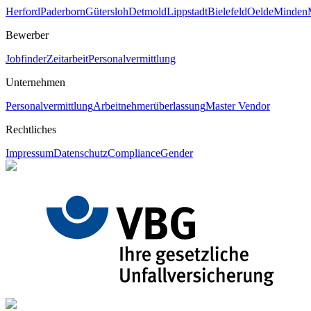
Herford
Paderborn
Gütersloh
Detmold
Lippstadt
Bielefeld
Oelde
Minden
Bewerber
Jobfinder
Zeitarbeit
Personalvermittlung
Unternehmen
Personalvermittlung
Arbeitnehmerüberlassung
Master Vendor
Rechtliches
Impressum
Datenschutz
Compliance
Gender