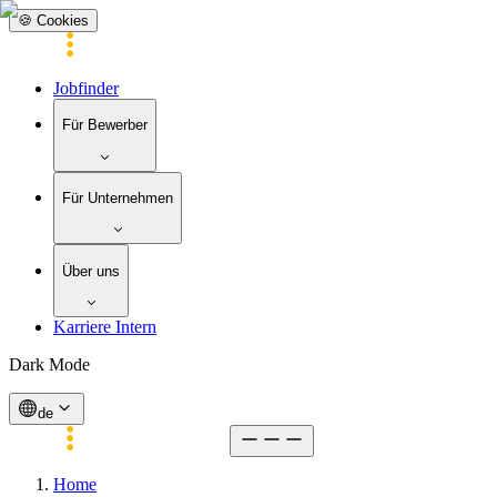
🍪 Cookies
Jobfinder
Für Bewerber
Für Unternehmen
Über uns
Karriere Intern
Dark Mode
de
Home