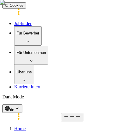
🍪 Cookies
Jobfinder
Für Bewerber
Für Unternehmen
Über uns
Karriere Intern
Dark Mode
de
Home