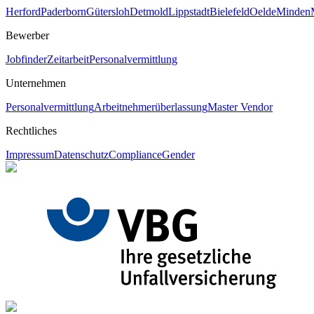
Herford
Paderborn
Gütersloh
Detmold
Lippstadt
Bielefeld
Oelde
Minden
Bewerber
Jobfinder
Zeitarbeit
Personalvermittlung
Unternehmen
Personalvermittlung
Arbeitnehmerüberlassung
Master Vendor
Rechtliches
Impressum
Datenschutz
Compliance
Gender