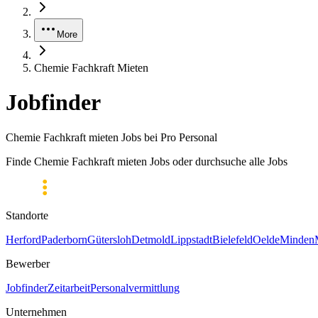
More
Chemie Fachkraft Mieten
Jobfinder
Chemie Fachkraft mieten Jobs bei Pro Personal
Finde Chemie Fachkraft mieten Jobs oder durchsuche alle Jobs
Standorte
Herford
Paderborn
Gütersloh
Detmold
Lippstadt
Bielefeld
Oelde
Minden
Bewerber
Jobfinder
Zeitarbeit
Personalvermittlung
Unternehmen