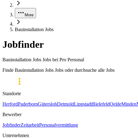
More
Bauinstallation Jobs
Jobfinder
Bauinstallation Jobs Jobs bei Pro Personal
Finde Bauinstallation Jobs Jobs oder durchsuche alle Jobs
Standorte
Herford
Paderborn
Gütersloh
Detmold
Lippstadt
Bielefeld
Oelde
Minden
Bewerber
Jobfinder
Zeitarbeit
Personalvermittlung
Unternehmen