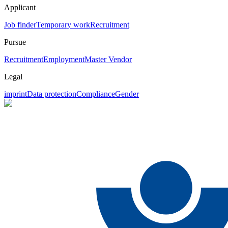
Applicant
Job finder
Temporary work
Recruitment
Pursue
Recruitment
Employment
Master Vendor
Legal
imprint
Data protection
Compliance
Gender