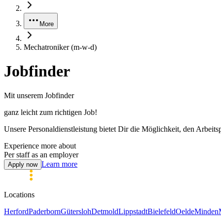
More
Mechatroniker (m-w-d)
Jobfinder
Mit unserem Jobfinder
ganz leicht zum
richtigen
Job!
Unsere Personaldienstleistung bietet Dir die Möglichkeit, den Arbeits
Experience more about
Per staff as an employer
Learn more
Apply now
Locations
Herford
Paderborn
Gütersloh
Detmold
Lippstadt
Bielefeld
Oelde
Minden