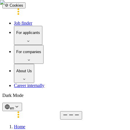
🍪 Cookies
Job finder
For applicants
For companies
About Us
Career internally
Dark Mode
en
Home