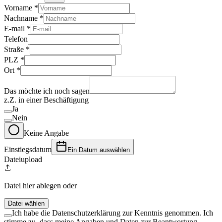
Vorname
*
Nachname
*
E-mail
*
Telefon
Straße
*
PLZ
*
Ort
*
Das möchte ich noch sagen
z.Z. in einer Beschäftigung
Ja
Nein
Keine Angabe
Einstiegsdatum
Ein Datum auswählen
Dateiupload
Datei hier ablegen oder
Datei wählen
Ich habe die Datenschutzerklärung zur Kenntnis genommen. Ich
stimme zu, dass meine Angaben und Daten zur Beantwortung