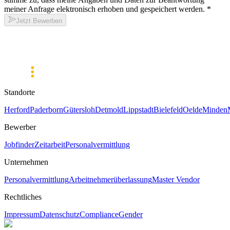
meiner Anfrage elektronisch erhoben und gespeichert werden.
*
Jetzt Bewerben
Standorte
Herford
Paderborn
Gütersloh
Detmold
Lippstadt
Bielefeld
Oelde
Minden
Bewerber
Jobfinder
Zeitarbeit
Personalvermittlung
Unternehmen
Personalvermittlung
Arbeitnehmerüberlassung
Master Vendor
Rechtliches
Impressum
Datenschutz
Compliance
Gender