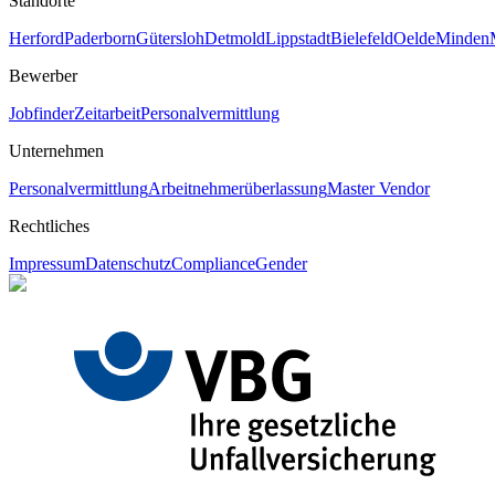
Standorte
Herford
Paderborn
Gütersloh
Detmold
Lippstadt
Bielefeld
Oelde
Minden
Bewerber
Jobfinder
Zeitarbeit
Personalvermittlung
Unternehmen
Personalvermittlung
Arbeitnehmerüberlassung
Master Vendor
Rechtliches
Impressum
Datenschutz
Compliance
Gender