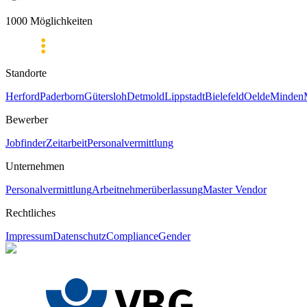
1000 Möglichkeiten
Standorte
Herford
Paderborn
Gütersloh
Detmold
Lippstadt
Bielefeld
Oelde
Minden
Bewerber
Jobfinder
Zeitarbeit
Personalvermittlung
Unternehmen
Personalvermittlung
Arbeitnehmerüberlassung
Master Vendor
Rechtliches
Impressum
Datenschutz
Compliance
Gender