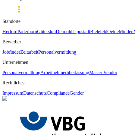
Standorte
Herford
Paderborn
Gütersloh
Detmold
Lippstadt
Bielefeld
Oelde
Minden
Bewerber
Jobfinder
Zeitarbeit
Personalvermittlung
Unternehmen
Personalvermittlung
Arbeitnehmerüberlassung
Master Vendor
Rechtliches
Impressum
Datenschutz
Compliance
Gender